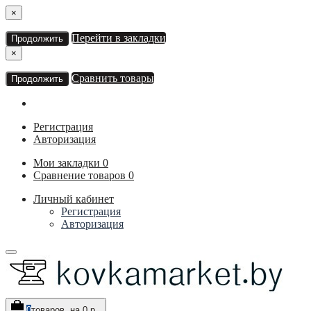
×
Перейти в закладки
Продолжить
×
Сравнить товары
Продолжить
Регистрация
Авторизация
Мои закладки
0
Сравнение товаров
0
Личный кабинет
Регистрация
Авторизация
0
товаров, на 0 р.