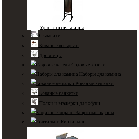
Урны с пепельницей
Скамейки
Кованые козырьки
Дровницы
Садовые качели
Наборы для камина
Кованые вешалки
Кованые банкетки
Полки и этажерки для обуви
Защитные экраны
Коптильни