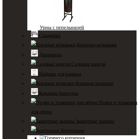
Урны с пепельницей
Скамейки
Кованые козырьки
Дровницы
Садовые качели
Наборы для камина
Кованые вешалки
Кованые банкетки
Полки и этажерки
для обуви
Защитные экраны
Коптильни