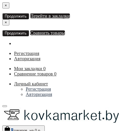
×
Перейти в закладки
Продолжить
×
Сравнить товары
Продолжить
Регистрация
Авторизация
Мои закладки
0
Сравнение товаров
0
Личный кабинет
Регистрация
Авторизация
0
товаров, на 0 р.