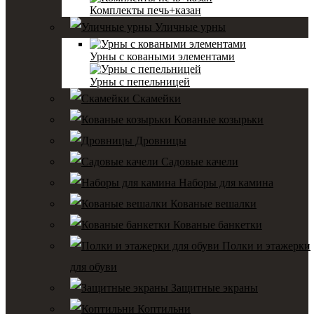
Комплекты печь+казан
Уличные урны
Урны с коваными элементами
Урны с пепельницей
Скамейки
Кованые козырьки
Дровницы
Садовые качели
Наборы для камина
Кованые вешалки
Кованые банкетки
Полки и этажерки
для обуви
Защитные экраны
Коптильни