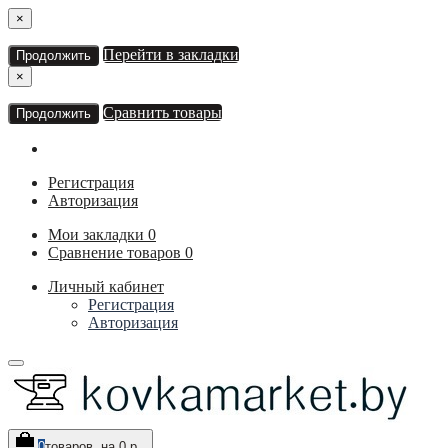
×
Перейти в закладки
Продолжить
×
Сравнить товары
Продолжить
Регистрация
Авторизация
Мои закладки
0
Сравнение товаров
0
Личный кабинет
Регистрация
Авторизация
0
товаров, на 0 р.