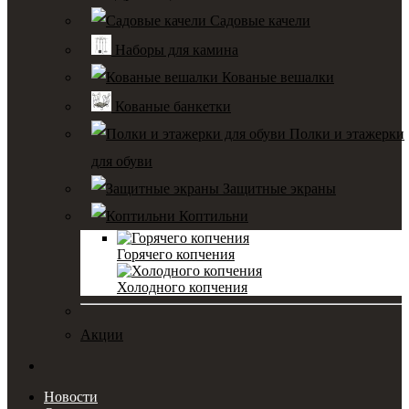
Садовые качели
Наборы для камина
Кованые вешалки
Кованые банкетки
Полки и этажерки
для обуви
Защитные экраны
Коптильни
Горячего копчения
Холодного копчения
Акции
Новости