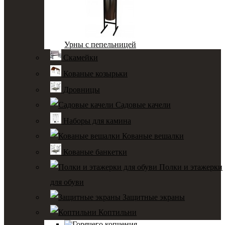
Урны с пепельницей
Скамейки
Кованые козырьки
Дровницы
Садовые качели
Наборы для камина
Кованые вешалки
Кованые банкетки
Полки и этажерки
для обуви
Защитные экраны
Коптильни