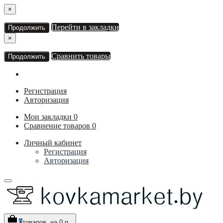
×
Перейти в закладки
Продолжить
×
Сравнить товары
Продолжить
Регистрация
Авторизация
Мои закладки
0
Сравнение товаров
0
Личный кабинет
Регистрация
Авторизация
0
товаров, на 0 р.