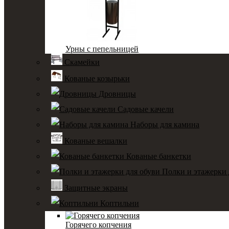
Урны с пепельницей
Скамейки
Кованые козырьки
Дровницы
Садовые качели
Наборы для камина
Кованые вешалки
Кованые банкетки
Полки и этажерки 
Защитные экраны
Коптильни
Горячего копчения