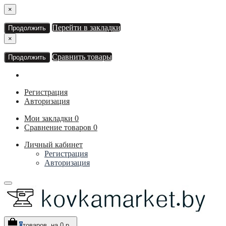
×
Перейти в закладки
Продолжить
×
Сравнить товары
Продолжить
Регистрация
Авторизация
Мои закладки
0
Сравнение товаров
0
Личный кабинет
Регистрация
Авторизация
0
товаров, на 0 р.