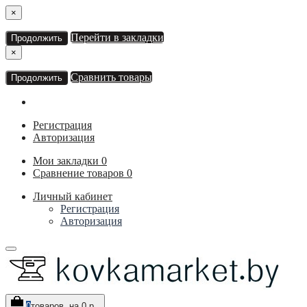
×
Перейти в закладки
Продолжить
×
Сравнить товары
Продолжить
Регистрация
Авторизация
Мои закладки
0
Сравнение товаров
0
Личный кабинет
Регистрация
Авторизация
0
товаров, на 0 р.