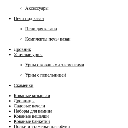
Аксессуары
Печи под казан
Печи для казана
Комплекты печь+казан
Дровник
Уличные урны
Урны с коваными элементами
Урны с пепельницей
Скамейки
Кованые козырьки
Дровницы
Садовые качели
Наборы для камина
Кованые вешалки
Кованые банкетки
Полки и этажерки для обуви