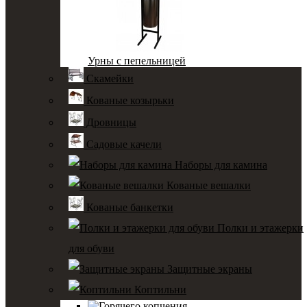
Урны с пепельницей
Скамейки
Кованые козырьки
Дровницы
Садовые качели
Наборы для камина
Кованые вешалки
Кованые банкетки
Полки и этажерки
для обуви
Защитные экраны
Коптильни