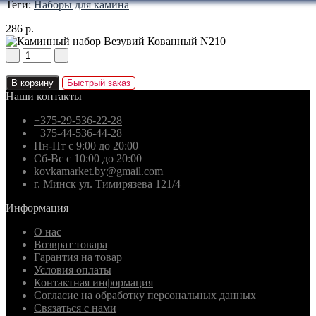
Теги:
Наборы для камина
286 р.
В корзину
Быстрый заказ
Наши контакты
+375-29-536-22-28
+375-44-536-44-28
Пн-Пт с 9:00 до 20:00
Сб-Вс с 10:00 до 20:00
kovkamarket.by@gmail.com
г. Минск ул. Тимирязева 121/4
Информация
О нас
Возврат товара
Гарантия на товар
Условия оплаты
Контактная информация
Согласие на обработку персональных данных
Связаться с нами