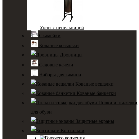
Урны с пепельницей
Скамейки
Кованые козырьки
Дровницы
Садовые качели
Наборы для камина
Кованые вешалки
Кованые банкетки
Полки и этажерки
для обуви
Защитные экраны
Коптильни