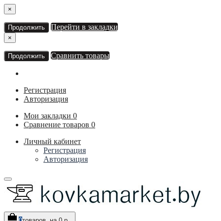
×
Перейти в закладки
Продолжить
×
Сравнить товары
Продолжить
Регистрация
Авторизация
Мои закладки
0
Сравнение товаров
0
Личный кабинет
Регистрация
Авторизация
0
товаров, на 0 р.