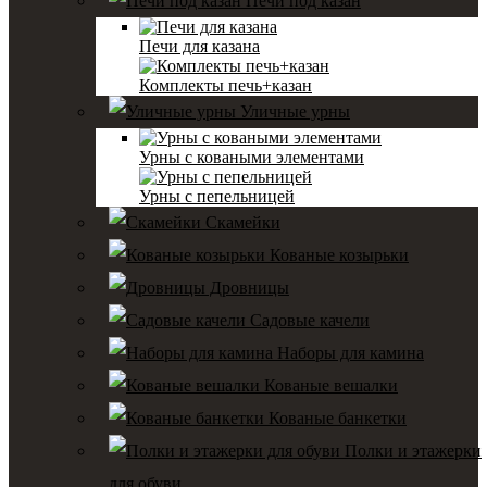
Печи под казан
Печи для казана
Комплекты печь+казан
Уличные урны
Урны с коваными элементами
Урны с пепельницей
Скамейки
Кованые козырьки
Дровницы
Садовые качели
Наборы для камина
Кованые вешалки
Кованые банкетки
Полки и этажерки
для обуви