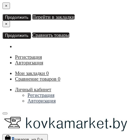
×
Перейти в закладки
Продолжить
×
Сравнить товары
Продолжить
Регистрация
Авторизация
Мои закладки
0
Сравнение товаров
0
Личный кабинет
Регистрация
Авторизация
0
товаров, на 0 р.