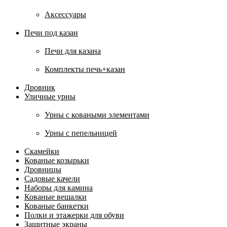
Аксессуары
Печи под казан
Печи для казана
Комплекты печь+казан
Дровник
Уличные урны
Урны с коваными элементами
Урны с пепельницей
Скамейки
Кованые козырьки
Дровницы
Садовые качели
Наборы для камина
Кованые вешалки
Кованые банкетки
Полки и этажерки для обуви
Защитные экраны