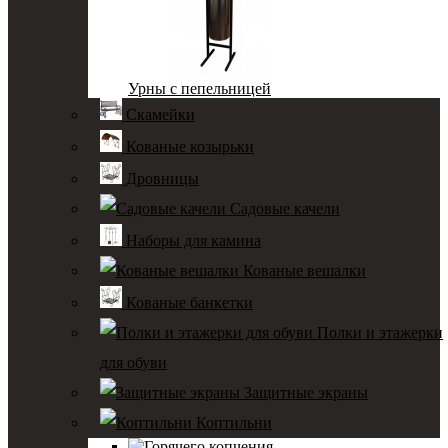
Урны с пепельницей
Скамейки
Кованые козырьки
Дровницы
Садовые качели
Наборы для камина
Кованые вешалки
Кованые банкетки
Полки и этажерки
для обуви
Защитные экраны
Коптильни