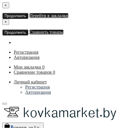
×
Перейти в закладки
Продолжить
×
Сравнить товары
Продолжить
Регистрация
Авторизация
Мои закладки
0
Сравнение товаров
0
Личный кабинет
Регистрация
Авторизация
0
товаров, на 0 р.