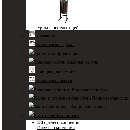
Урны с пепельницей
Скамейки
Кованые козырьки
Дровницы
Садовые качели
Наборы для камина
Кованые вешалки
Кованые банкетки
Полки и этажерки 
Защитные экраны
Коптильни
Горячего копчения