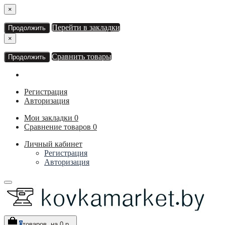
×
Перейти в закладки
Продолжить
×
Сравнить товары
Продолжить
Регистрация
Авторизация
Мои закладки
0
Сравнение товаров
0
Личный кабинет
Регистрация
Авторизация
0
товаров, на 0 р.