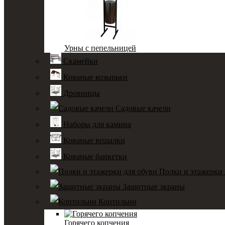
Урны с пепельницей
Скамейки
Кованые козырьки
Дровницы
Садовые качели
Наборы для камина
Кованые вешалки
Кованые банкетки
Полки и этажерки 
Защитные экраны
Коптильни
Горячего копчения