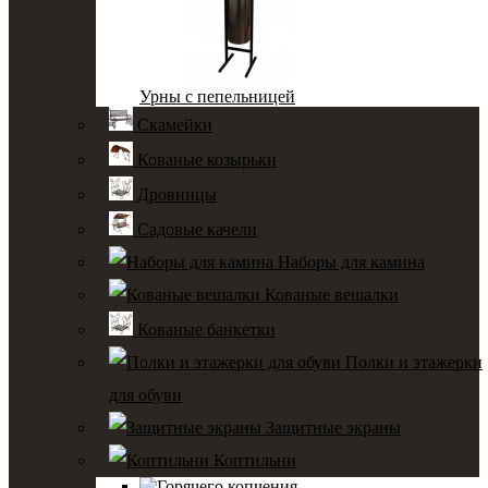
Урны с пепельницей
Скамейки
Кованые козырьки
Дровницы
Садовые качели
Наборы для камина
Кованые вешалки
Кованые банкетки
Полки и этажерки
для обуви
Защитные экраны
Коптильни