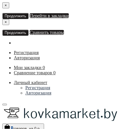
×
Перейти в закладки
Продолжить
×
Сравнить товары
Продолжить
Регистрация
Авторизация
Мои закладки
0
Сравнение товаров
0
Личный кабинет
Регистрация
Авторизация
0
товаров, на 0 р.