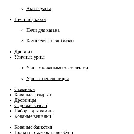
Аксессуары
Печи под казан
Печи для казана
Комплекты печь+казан
Дровник
Уличные урны
Урны с коваными элементами
Урны с пепельницей
Скамейки
Кованые козырьки
Дровницы
Садовые качели
Наборы для камина
Кованые вешалки
Кованые банкетки
Полки и этажерки для обуви