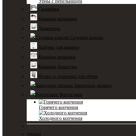
Урны с пепельницей
Скамейки
Кованые козырьки
Дровницы
Садовые качели
Наборы для камина
Кованые вешалки
Кованые банкетки
Полки и этажерки для обуви
Защитные экраны
Коптильни
Горячего копчения
Холодного копчения
Акции