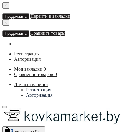
×
Перейти в закладки
Продолжить
×
Сравнить товары
Продолжить
Регистрация
Авторизация
Мои закладки
0
Сравнение товаров
0
Личный кабинет
Регистрация
Авторизация
0
товаров, на 0 р.