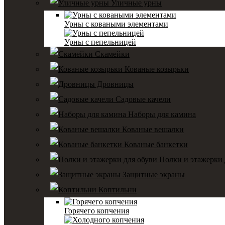
Уличные урны
Урны с коваными элементами
Урны с пепельницей
Скамейки
Кованые козырьки
Дровницы
Садовые качели
Наборы для камина
Кованые вешалки
Кованые банкетки
Полки и этажерки 
Защитные экраны
Коптильни
Горячего копчения