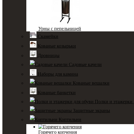
Урны с пепельницей
Скамейки
Кованые козырьки
Дровницы
Садовые качели
Наборы для камина
Кованые вешалки
Кованые банкетки
Полки и этажерки 
Защитные экраны
Коптильни
Горячего копчения