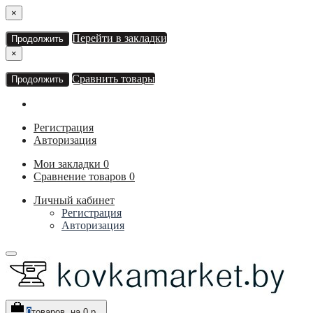
×
Перейти в закладки
Продолжить
×
Сравнить товары
Продолжить
Регистрация
Авторизация
Мои закладки
0
Сравнение товаров
0
Личный кабинет
Регистрация
Авторизация
0
товаров, на 0 р.