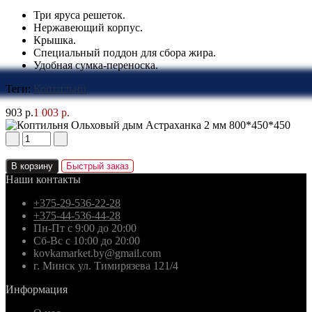
Три яруса решеток.
Нержавеющий корпус.
Крышка.
Специальный поддон для сбора жира.
Удобная сумка-переноска.
Теги:
Коптильни
903 р.
1 003 р.
В корзину
Быстрый заказ
Наши контакты
+375-29-536-22-28
+375-44-536-44-28
Пн-Пт с 9:00 до 20:00
Сб-Вс с 10:00 до 20:00
kovkamarket.by@gmail.com
г. Минск ул. Тимирязева 121/4
Информация