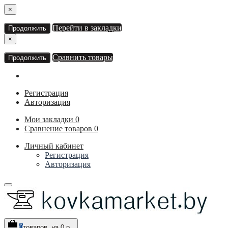
×
Перейти в закладки
Продолжить
×
Сравнить товары
Продолжить
Регистрация
Авторизация
Мои закладки
0
Сравнение товаров
0
Личный кабинет
Регистрация
Авторизация
0
товаров, на 0 р.