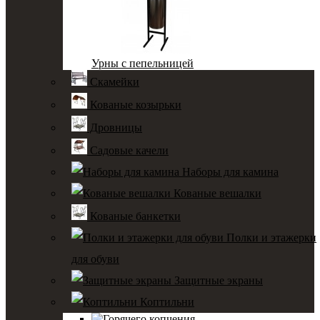
Урны с пепельницей
Скамейки
Кованые козырьки
Дровницы
Садовые качели
Наборы для камина
Кованые вешалки
Кованые банкетки
Полки и этажерки
для обуви
Защитные экраны
Коптильни