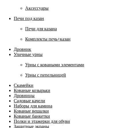
Аксессуары
Печи под казан
Печи для казана
Комплекты печь+казан
Дровник
Уличные урны
Урны с коваными элементами
Урны с пепельницей
Скамейки
Кованые козырьки
Дровницы
Садовые качели
Наборы для камина
Кованые вешалки
Кованые банкетки
Полки и этажерки для обуви
Защитные экраны