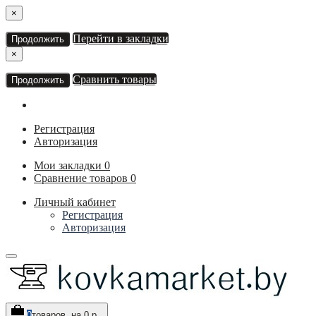
×
Перейти в закладки
Продолжить
×
Сравнить товары
Продолжить
Регистрация
Авторизация
Мои закладки
0
Сравнение товаров
0
Личный кабинет
Регистрация
Авторизация
0
товаров, на 0 р.