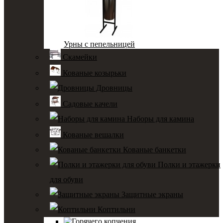
Урны с пепельницей
Скамейки
Кованые козырьки
Дровницы
Садовые качели
Наборы для камина
Кованые вешалки
Кованые банкетки
Полки и этажерки
для обуви
Защитные экраны
Коптильни