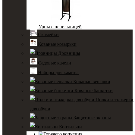
Урны с пепельницей
Скамейки
Кованые козырьки
Дровницы
Садовые качели
Наборы для камина
Кованые вешалки
Кованые банкетки
Полки и этажерки
для обуви
Защитные экраны
Коптильни