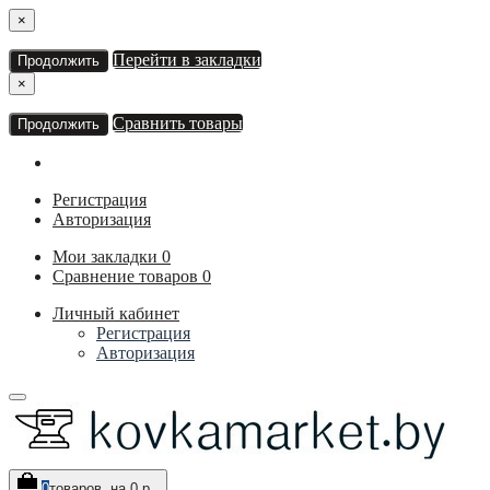
×
Перейти в закладки
Продолжить
×
Сравнить товары
Продолжить
Регистрация
Авторизация
Мои закладки
0
Сравнение товаров
0
Личный кабинет
Регистрация
Авторизация
0
товаров, на 0 р.