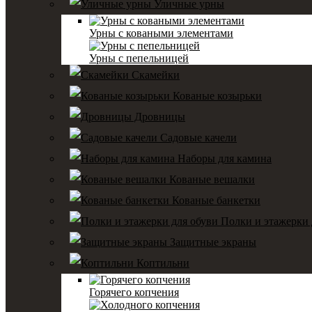
Уличные урны
Урны с коваными элементами
Урны с пепельницей
Скамейки
Кованые козырьки
Дровницы
Садовые качели
Наборы для камина
Кованые вешалки
Кованые банкетки
Полки и этажерки 
Защитные экраны
Коптильни
Горячего копчения